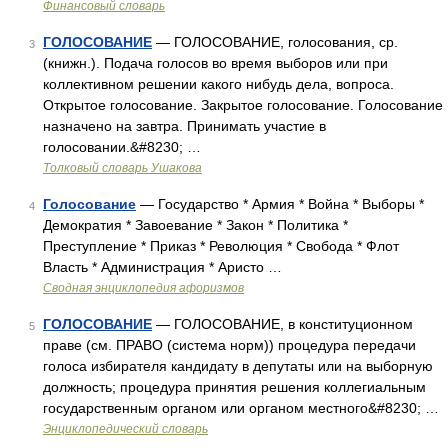
Финансовый словарь
ГОЛОСОВАНИЕ
— ГОЛОСОВАНИЕ, голосования, ср.
3
(книжн.). Подача голосов во время выборов или при
коллективном решении какого нибудь дела, вопроса.
Открытое голосование. Закрытое голосование. Голосование
назначено на завтра. Принимать участие в
голосовании.&#8230; …
Толковый словарь Ушакова
Голосование
— Государство * Армия * Война * Выборы *
4
Демократия * Завоевание * Закон * Политика *
Преступление * Приказ * Революция * Свобода * Флот
Власть * Администрация * Аристо …
Сводная энциклопедия афоризмов
ГОЛОСОВАНИЕ
— ГОЛОСОВАНИЕ, в конституционном
5
праве (см. ПРАВО (система норм)) процедура передачи
голоса избирателя кандидату в депутаты или на выборную
должность; процедура принятия решения коллегиальным
государственным органом или органом местного&#8230; …
Энциклопедический словарь