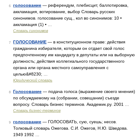
голосование
— референдум, плебисцит, баллотировка,
6
аккламация, вотирование, выбор Словарь русских
синонимов. голосование сущ., кол во синонимов: 10 •
аккламация (1) • …
Словарь синонимов
ГОЛОСОВАНИЕ
— в конституционном праве: действия
7
гражданина избирателя, которым он отдает свой голос
предпочтенному им кандидату в депутаты или на выборную
должность; действия коллегиального государственного
органа или органа местного самоуправления с
целью&#8230; …
Юридический словарь
Голосование
— подача голоса (выражение своего мнения)
8
по обсуждаемому на (собрании, совещании) съезде
вопросу. Словарь бизнес терминов. Академик.ру. 2001 …
Словарь бизнес-терминов
голосование
— ГОЛОСОВАТЬ, сую, суешь; несов.
9
Толковый словарь Ожегова. С.И. Ожегов, Н.Ю. Шведова.
1949 1992 …