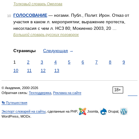
Толковый словарь Ожегова
ГОЛОСОВАНИЕ
— ногами. Публ., Полит. Ирон. Отказ от
10
участия в каком л. мероприятии; выражение протеста,
несогласия с чем л. НСЗ 80; Мокиенко 2003, 20 …
Большой словарь русских поговорок
Страницы
Следующая
→
1
2
3
4
5
6
7
8
9
10
11
12
13
© Академик, 2000-2026
18+
Обратная связь:
Техподдержка
,
Реклама на сайте
👣 Путешествия
Экспорт словарей на сайты
, сделанные на PHP,
Joomla,
Drupal,
WordPress, MODx.